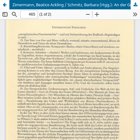
Zimermann, Beatice Ackling / Schmitz, Barbara (Hgg.): An der Grenze