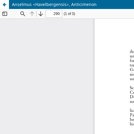
Anselmus <Havelbergensis>, Anticimenon