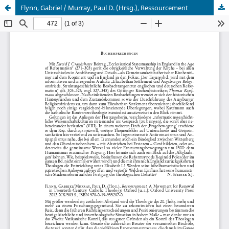
Flynn, Gabriel / Murray, Paul D. (Hrsg.), Ressourcement