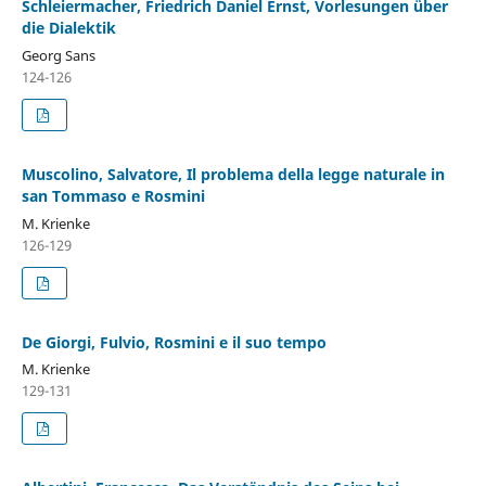
Schleiermacher, Friedrich Daniel Ernst, Vorlesungen über
die Dialektik
Georg Sans
124-126
Muscolino, Salvatore, Il problema della legge naturale in
san Tommaso e Rosmini
M. Krienke
126-129
De Giorgi, Fulvio, Rosmini e il suo tempo
M. Krienke
129-131