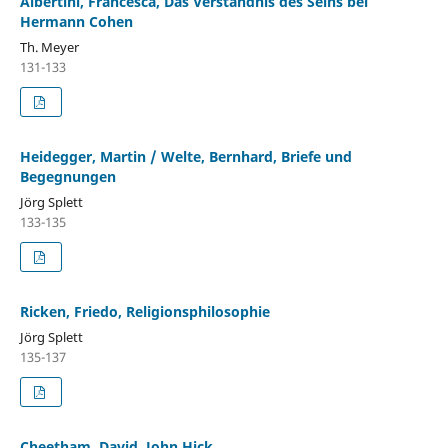
Albertini, Francesca, Das Verständnis des Seins bei
Hermann Cohen
Th. Meyer
131-133
Heidegger, Martin / Welte, Bernhard, Briefe und
Begegnungen
Jörg Splett
133-135
Ricken, Friedo, Religionsphilosophie
Jörg Splett
135-137
Cheetham, David, John Hick